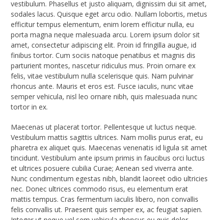
vestibulum. Phasellus et justo aliquam, dignissim dui sit amet,
sodales lacus. Quisque eget arcu odio. Nullam lobortis, metus
efficitur tempus elementum, enim lorem efficitur nulla, eu
porta magna neque malesuada arcu. Lorem ipsum dolor sit
amet, consectetur adipiscing elit. Proin id fringilla augue, id
finibus tortor. Cum sociis natoque penatibus et magnis dis
parturient montes, nascetur ridiculus mus. Proin ornare ex
felis, vitae vestibulum nulla scelerisque quis. Nam pulvinar
rhoncus ante. Mauris et eros est. Fusce iaculis, nunc vitae
semper vehicula, nisl leo ornare nibh, quis malesuada nunc
tortor in ex.
Maecenas ut placerat tortor. Pellentesque ut luctus neque.
Vestibulum mattis sagittis ultrices. Nam mollis purus erat, eu
pharetra ex aliquet quis. Maecenas venenatis id ligula sit amet
tincidunt. Vestibulum ante ipsum primis in faucibus orci luctus
et ultrices posuere cubilia Curae; Aenean sed viverra ante.
Nunc condimentum egestas nibh, blandit laoreet odio ultricies
nec. Donec ultrices commodo risus, eu elementum erat
mattis tempus. Cras fermentum iaculis libero, non convallis
felis convallis ut. Praesent quis semper ex, ac feugiat sapien.
Integer ut neque vel sem vehicula rhoncus eu quis dolor.