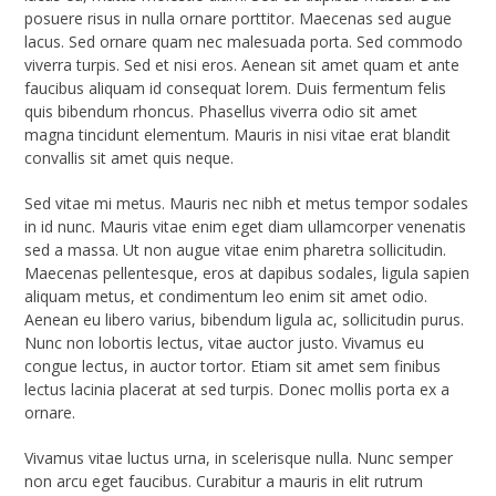
posuere risus in nulla ornare porttitor. Maecenas sed augue
lacus. Sed ornare quam nec malesuada porta. Sed commodo
viverra turpis. Sed et nisi eros. Aenean sit amet quam et ante
faucibus aliquam id consequat lorem. Duis fermentum felis
quis bibendum rhoncus. Phasellus viverra odio sit amet
magna tincidunt elementum. Mauris in nisi vitae erat blandit
convallis sit amet quis neque.
Sed vitae mi metus. Mauris nec nibh et metus tempor sodales
in id nunc. Mauris vitae enim eget diam ullamcorper venenatis
sed a massa. Ut non augue vitae enim pharetra sollicitudin.
Maecenas pellentesque, eros at dapibus sodales, ligula sapien
aliquam metus, et condimentum leo enim sit amet odio.
Aenean eu libero varius, bibendum ligula ac, sollicitudin purus.
Nunc non lobortis lectus, vitae auctor justo. Vivamus eu
congue lectus, in auctor tortor. Etiam sit amet sem finibus
lectus lacinia placerat at sed turpis. Donec mollis porta ex a
ornare.
Vivamus vitae luctus urna, in scelerisque nulla. Nunc semper
non arcu eget faucibus. Curabitur a mauris in elit rutrum